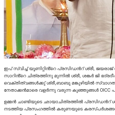
ഇപ് സ്വിച്ച് യൂണിറ്റിൻ്റെ പ്രസിഡൻറ് ശ്രീ, ജയരാ
സാറിൻ്റെ ചിത്രത്തിനു മുന്നിൽ ശ്രീ, ശങ്കർ ജി ഭദ്ര
വെക്തിത്വങ്ങൾക്കു് ശ്രീ,ബാബു മങ്കുഴിയിൽ സ്വ
നേതാക്കൻമാരെ വളർന്നു വരുന്ന കുഞ്ഞുങ്ങൾ OICC പ്ര
ഉമ്മൻ ചാണ്ടിയുടെ ഛായാചിത്രത്തിൽ പ്രസിഡൻറ് ശ്
നടത്തിയ പ്രസംഗത്തിൽ കരുണയുടെ കരസ്പർശങ്ങൾ ഏറ