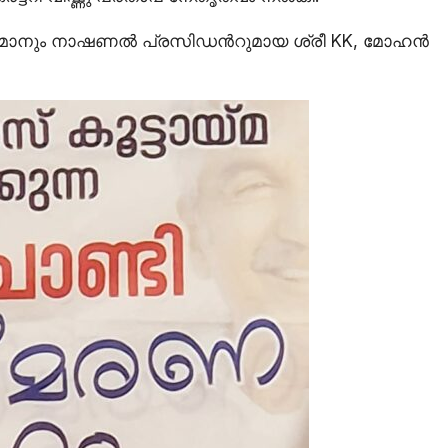
യർമാനും നാഷണൽ പ്രസിഡൻറുമായ ശ്രീ KK, മോഹൻ