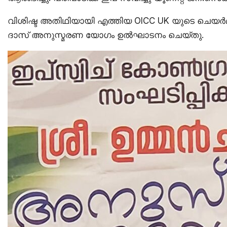
വിശിഷ്ട അതിഥിയായി എത്തിയ OlCC UK യുടെ ചെ
ദാസ് അനുസ്മരണ യോഗം ഉൽഘാടനം ചെയ്തു.