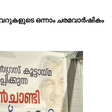
അവറുകളുടെ ഒന്നാം ചരമവാർഷികം