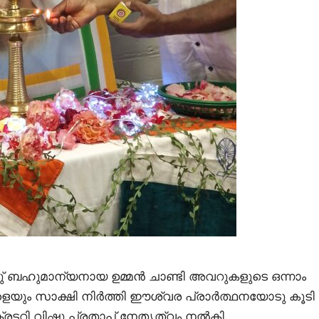
ാവു് ബഹുമാന്യനായ ഉമ്മൻ ചാണ്ടി അവറുകളുടെ ഒന്നാം
യും സാക്ഷി നിർത്തി ഈശ്വര പ്രാർത്ഥനയോടു കൂടി
ക്രട്ടറി വിഷ്ണു പ്രതാപ് നേതൃത്വം നൽകി.