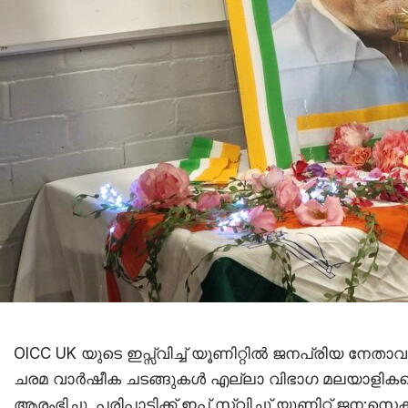
OICC UK യുടെ ഇപ്സ്വിച്ച് യൂണിറ്റിൽ ജനപ്രിയ നേത
ചരമ വാർഷീക ചടങ്ങുകൾ എല്ലാ വിഭാഗ മലയാളികളെ
ആരംഭിച്ചു. പരിപാടിക്ക് ഇപ് സ്വിച്ചു് യൂണിറ്റ് ജന:സെ