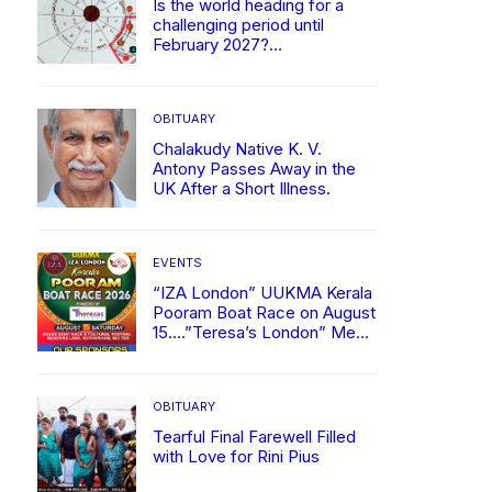
Is the world heading for a
challenging period until
February 2027?
ഗ്രഹസഞ്ചാരങ്ങളെ
അടിസ്ഥാനമാക്കിയുള്ള
ഒഒരു ജ്യോതിഷ വിശകലനം
OBITUARY
Chalakudy Native K. V.
Antony Passes Away in the
UK After a Short Illness.
EVENTS
“IZA London” UUKMA Kerala
Pooram Boat Race on August
15….”Teresa’s London” Mega
Sponsor
OBITUARY
Tearful Final Farewell Filled
with Love for Rini Pius